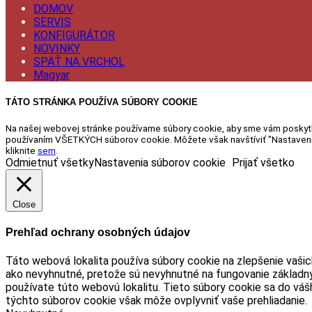
DOMOV
SERVIS
KONFIGURÁTOR
NOVINKY
SPÄŤ NA VRCHOL
Magyar
TÁTO STRÁNKA POUŽÍVA SÚBORY COOKIE
Na našej webovej stránke používame súbory cookie, aby sme vám poskytli č
používaním VŠETKÝCH súborov cookie. Môžete však navštíviť "Nastavenia
kliknite
sem
.
Odmietnuť všetky
Nastavenia súborov cookie
Prijať všetko
Close
Prehľad ochrany osobných údajov
Táto webová lokalita používa súbory cookie na zlepšenie vašich
ako nevyhnutné, pretože sú nevyhnutné na fungovanie základný
používate túto webovú lokalitu. Tieto súbory cookie sa do váš
týchto súborov cookie však môže ovplyvniť vaše prehliadanie.