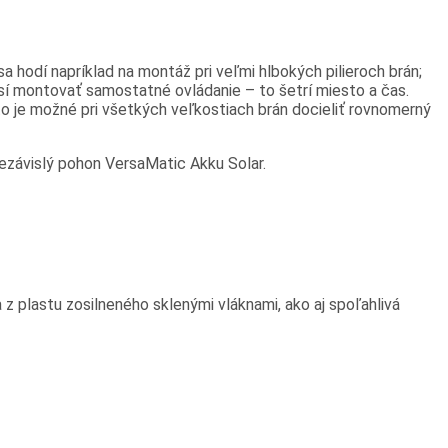
 hodí napríklad na montáž pri veľmi hlbokých pilieroch brán;
sí montovať samostatné ovládanie – to šetrí miesto a čas.
to je možné pri všetkých veľkostiach brán docieliť rovnomerný
nezávislý pohon VersaMatic Akku Solar.
z plastu zosilneného sklenými vláknami, ako aj spoľahlivá