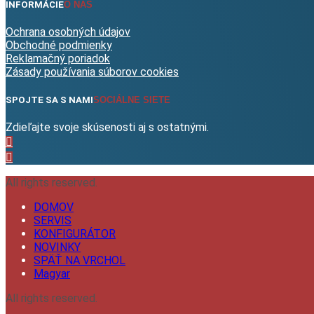
INFORMÁCIE
O NÁS
Ochrana osobných údajov
Obchodné podmienky
Reklamačný poriadok
Zásady používania súborov cookies
SPOJTE SA S NAMI
SOCIÁLNE SIETE
Zdieľajte svoje skúsenosti aj s ostatnými.
All rights reserved.
DOMOV
SERVIS
KONFIGURÁTOR
NOVINKY
SPÄŤ NA VRCHOL
Magyar
All rights reserved.