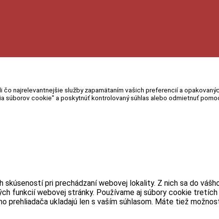
o najrelevantnejšie služby zapamätaním vašich preferencií a opakovaných ná
 súborov cookie" a poskytnúť kontrolovaný súhlas alebo odmietnuť pomoco
 skúseností pri prechádzaní webovej lokality. Z nich sa do vášh
ch funkcií webovej stránky. Používame aj súbory cookie tretích
ho prehliadača ukladajú len s vaším súhlasom. Máte tiež možnosť