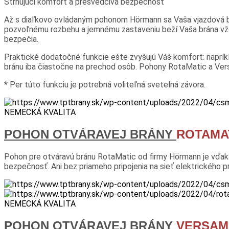
Strhujúci komfort a presvedčivá bezpečnosť
Až s diaľkovo ovládaným pohonom Hörmann sa Vaša vjazdová b
pozvoľnému rozbehu a jemnému zastaveniu beží Vaša brána vžd
bezpečia.
Praktické dodatočné funkcie ešte zvyšujú Váš komfort: naprík
bránu iba čiastočne na prechod osôb. Pohony RotaMatic a Ver
* Per túto funkciu je potrebná voliteľná svetelná závora.
NEMECKÁ KVALITA
POHON OTVÁRAVEJ BRÁNY
ROTAMA
Pohon pre otváravú bránu RotaMatic od firmy Hörmann je vďaka
bezpečnosť. Ani bez priameho pripojenia na sieť elektrického
NEMECKÁ KVALITA
POHON OTVÁRAVEJ BRÁNY
VERSAM