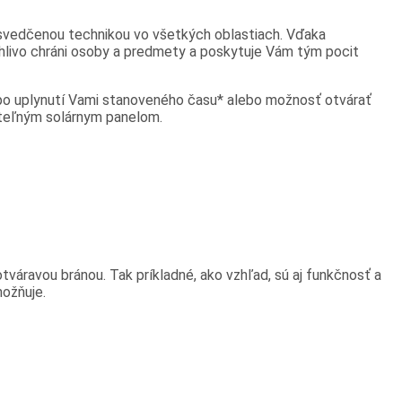
svedčenou technikou vo všetkých oblastiach. Vďaka
livo chráni osoby a predmety a poskytuje Vám tým pocit
 po uplynutí Vami stanoveného času* alebo možnosť otvárať
iteľným solárnym panelom.
áravou bránou. Tak príkladné, ako vzhľad, sú aj funkčnosť a
možňuje.