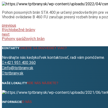
Pohon posuvných brán STA 400 je určený predovšetkým pre ve
Vhodné ovládanie B 460 FU zaručuje presný rozbeh brány a poz
previous
Rýchlobežné brány
next
Pohony garážových brán
KONTAKTY
CHCETE SA DOZVEDIEŤ VIAC?
Neváhajte nás kedykoľvek kontaktovať, radi vám pomôžeme.
+421 951 400 360
info@tptbrany.sk
tptbrany.sk
NAŠE LOKALITY
KDE NÁS NÁJDETE?
INFORMÁCIE
O NÁS