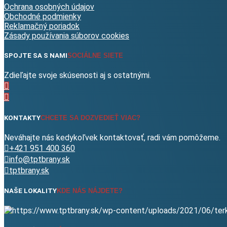
Ochrana osobných údajov
Obchodné podmienky
Reklamačný poriadok
Zásady používania súborov cookies
SPOJTE SA S NAMI
SOCIÁLNE SIETE
Zdieľajte svoje skúsenosti aj s ostatnými.
KONTAKTY
CHCETE SA DOZVEDIEŤ VIAC?
Neváhajte nás kedykoľvek kontaktovať, radi vám pomôžeme.
+421 951 400 360
info@tptbrany.sk
tptbrany.sk
NAŠE LOKALITY
KDE NÁS NÁJDETE?