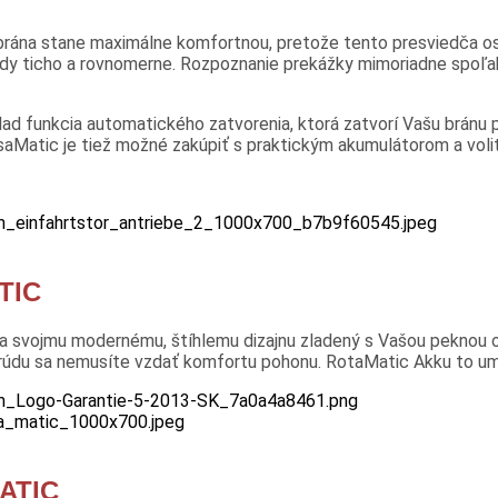
rána stane maximálne komfortnou, pretože tento presviedča o
y ticho a rovnomerne. Rozpoznanie prekážky mimoriadne spoľah
lad funkcia automatického zatvorenia, ktorá zatvorí Vašu bránu
saMatic je tiež možné zakúpiť s praktickým akumulátorom a vol
TIC
 svojmu modernému, štíhlemu dizajnu zladený s Vašou peknou otv
 prúdu sa nemusíte vzdať komfortu pohonu. RotaMatic Akku to u
ATIC