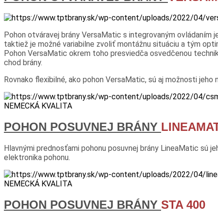
Pohon otváravej brány VersaMatic s integrovaným ovládaním je 
taktiež je možné variabilne zvoliť montážnu situáciu a tým o
Pohon VersaMatic okrem toho presviedča osvedčenou technikou: 
chod brány.
Rovnako flexibilné, ako pohon VersaMatic, sú aj možnosti jeho 
NEMECKÁ KVALITA
POHON POSUVNEJ BRÁNY
LINEAMAT
Hlavnými prednosťami pohonu posuvnej brány LineaMatic sú jeho 
elektronika pohonu.
NEMECKÁ KVALITA
POHON POSUVNEJ BRÁNY
STA 400