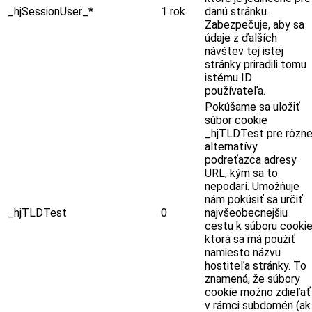
_hjSessionUser_*
1 rok
danú stránku.
Zabezpečuje, aby sa
údaje z ďalších
návštev tej istej
stránky priradili tomu
istému ID
používateľa.
Pokúšame sa uložiť
súbor cookie
_hjTLDTest pre rôzn
alternatívy
podreťazca adresy
URL, kým sa to
nepodarí. Umožňuje
nám pokúsiť sa určiť
_hjTLDTest
0
najvšeobecnejšiu
cestu k súboru cookie
ktorá sa má použiť
namiesto názvu
hostiteľa stránky. To
znamená, že súbory
cookie možno zdieľať
v rámci subdomén (ak