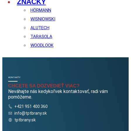
ZNAČKY
HÖRMANN
WISNIOWSKI
ALUTECH
TARASOLA
WOODLOOK
KONTAKTY
CHCETE SA DOZVEDIEŤ VIAC?
Neváhajte nás kedykoľvek kontaktovať, radi vám
pomôžeme.
+421 951 400 360
info@tptbrany.sk
tptbrany.sk