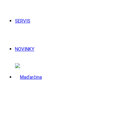
SERVIS
NOVINKY
Nakladacia technika
Priemysel
NAKLADACIA TECHNIKA