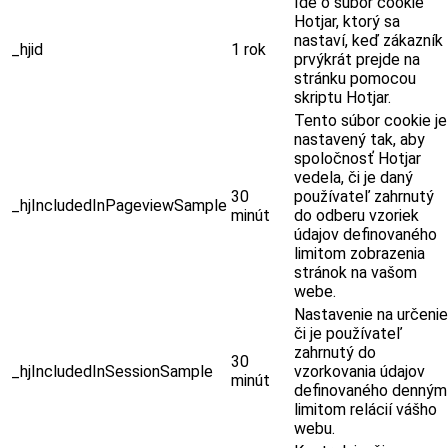
Ide o súbor cookie
Hotjar, ktorý sa
nastaví, keď zákazník
_hjid
1 rok
prvýkrát prejde na
stránku pomocou
skriptu Hotjar.
Tento súbor cookie je
nastavený tak, aby
spoločnosť Hotjar
vedela, či je daný
30
používateľ zahrnutý
_hjIncludedInPageviewSample
minút
do odberu vzoriek
údajov definovaného
limitom zobrazenia
stránok na vašom
webe.
Nastavenie na určenie
či je používateľ
zahrnutý do
30
_hjIncludedInSessionSample
vzorkovania údajov
minút
definovaného denným
limitom relácií vášho
webu.