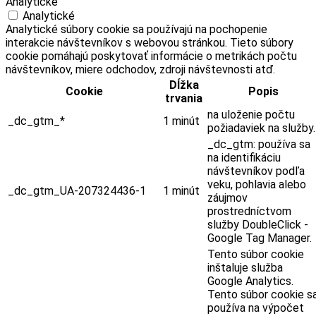
Analytické
Analytické
Analytické súbory cookie sa používajú na pochopenie
interakcie návštevníkov s webovou stránkou. Tieto súbory
cookie pomáhajú poskytovať informácie o metrikách počtu
návštevníkov, miere odchodov, zdroji návštevnosti atď.
Dĺžka
Cookie
Popis
trvania
na uloženie počtu
_dc_gtm_*
1 minút
požiadaviek na služby.
_dc_gtm: používa sa
na identifikáciu
návštevníkov podľa
veku, pohlavia alebo
_dc_gtm_UA-207324436-1
1 minút
záujmov
prostredníctvom
služby DoubleClick -
Google Tag Manager.
Tento súbor cookie
inštaluje služba
Google Analytics.
Tento súbor cookie s
používa na výpočet