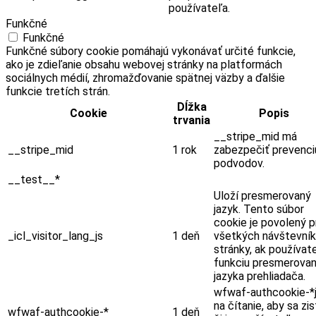
používateľa.
Funkčné
Funkčné
Funkčné súbory cookie pomáhajú vykonávať určité funkcie,
ako je zdieľanie obsahu webovej stránky na platformách
sociálnych médií, zhromažďovanie spätnej väzby a ďalšie
funkcie tretích strán.
Dĺžka
Cookie
Popis
trvania
__stripe_mid má
__stripe_mid
1 rok
zabezpečiť prevenci
podvodov.
__test__*
Uloží presmerovaný
jazyk. Tento súbor
cookie je povolený p
_icl_visitor_lang_js
1 deň
všetkých návštevní
stránky, ak používat
funkciu presmerovan
jazyka prehliadača.
wfwaf-authcookie-*
na čítanie, aby sa zist
wfwaf-authcookie-*
1 deň