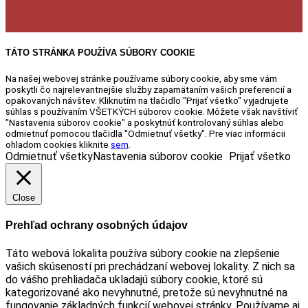
TÁTO STRÁNKA POUŽÍVA SÚBORY COOKIE
Na našej webovej stránke používame súbory cookie, aby sme vám
poskytli čo najrelevantnejšie služby zapamätaním vašich preferencií a
opakovaných návštev. Kliknutím na tlačidlo "Prijať všetko" vyjadrujete
súhlas s používaním VŠETKÝCH súborov cookie. Môžete však navštíviť
"Nastavenia súborov cookie" a poskytnúť kontrolovaný súhlas alebo
odmietnuť pomocou tlačidla "Odmietnuť všetky". Pre viac informácii
ohladom cookies kliknite
sem
.
Odmietnuť všetky
Nastavenia súborov cookie
Prijať všetko
Close
Prehľad ochrany osobných údajov
Táto webová lokalita používa súbory cookie na zlepšenie
vašich skúseností pri prechádzaní webovej lokality. Z nich sa
do vášho prehliadača ukladajú súbory cookie, ktoré sú
kategorizované ako nevyhnutné, pretože sú nevyhnutné na
fungovanie základných funkcií webovej stránky. Používame aj