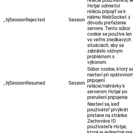
relácie používateľa, a
Hotjar odmietol
reláciu pripojiť sa k
nášmu WebSocket z
_hjSessionRejected
Session
dôvodu preťaženia
servera. Tento súbor
cookie sa používa len
vo veľmi zriedkavých
situáciách, aby sa
zabránilo vážnym
problémom s
výkonom.
Súbor cookie, ktorý s
nastaví pri opätovno
pripojení
_hjSessionResumed
Session
relácie/nahrávky k
serverom Hotjar po
prerušení pripojenia.
Nastaví sa, keď
používateľ prvýkrát
pristane na stránke.
Zachováva ID
používateľa Hotjar,
ktoré je jedinečné pre