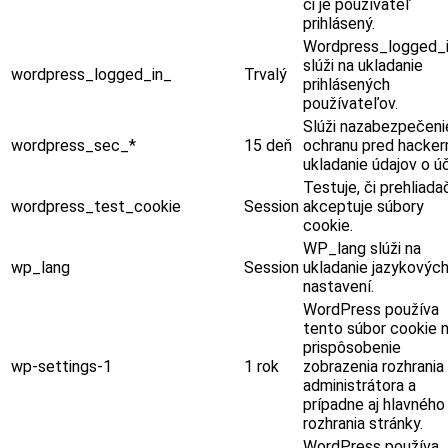
či je používateľ
prihlásený.
Wordpress_logged_
slúži na ukladanie
wordpress_logged_in_
Trvalý
prihlásených
používateľov.
Slúži nazabezpečeni
wordpress_sec_*
15 deň
ochranu pred hacker
ukladanie údajov o ú
Testuje, či prehliada
wordpress_test_cookie
Session
akceptuje súbory
cookie.
WP_lang slúži na
wp_lang
Session
ukladanie jazykovýc
nastavení.
WordPress používa
tento súbor cookie 
prispôsobenie
wp-settings-1
1 rok
zobrazenia rozhrania
administrátora a
prípadne aj hlavného
rozhrania stránky.
WordPress používa