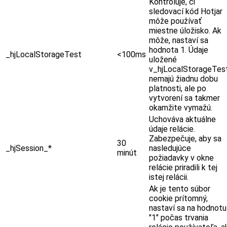
Kontroluje, či
sledovací kód Hotjar
môže používať
miestne úložisko. Ak
môže, nastaví sa
hodnota 1. Údaje
_hjLocalStorageTest
<100ms
uložené
v_hjLocalStorageTes
nemajú žiadnu dobu
platnosti, ale po
vytvorení sa takmer
okamžite vymažú.
Uchováva aktuálne
údaje relácie.
Zabezpečuje, aby sa
30
_hjSession_*
nasledujúce
minút
požiadavky v okne
relácie priradili k tej
istej relácii.
Ak je tento súbor
cookie prítomný,
nastaví sa na hodnotu
"1" počas trvania