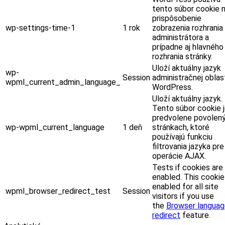
tento súbor cookie 
prispôsobenie
wp-settings-time-1
1 rok
zobrazenia rozhrania
administrátora a
prípadne aj hlavného
rozhrania stránky.
Uloží aktuálny jazyk
wp-
Session
administračnej oblas
wpml_current_admin_language_
WordPress.
Uloží aktuálny jazyk.
Tento súbor cookie 
predvolene povolený
wp-wpml_current_language
1 deň
stránkach, ktoré
používajú funkciu
filtrovania jazyka pre
operácie AJAX.
Tests if cookies are
enabled. This cookie
enabled for all site
wpml_browser_redirect_test
Session
visitors if you use
the
Browser langua
redirect
feature.