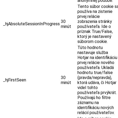
anonymnej podobe.
Tento súbor cookie s
používa na zistenie
prvej relácie
30
zobrazenia stránky
_hjAbsoluteSessionInProgress
minút
používateľa. Ide o
príznak True/False,
ktorý je nastavený
súborom cookie.
Túto hodnotu
nastavuje služba
Hotjar na identifikáciu
prvej relácie nového
používateľa. Ukladá
hodnotu true/false
30
(pravda/nepravda),
_hjFirstSeen
minút
ktorá udáva, či Hotjar
videl tohto
používateľa prvýkrát.
Používajú ho filtre
záznamu na
identifikáciu nových
relácií používateľov.