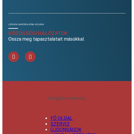
LÉPJEN KAPCSOLATBA VELÜNK
KÖZÖSSÉGI HÁLÓZATOK
Ossza meg tapasztalatait másokkal.
All rights reserved.
FŐ OLDAL
SZERVIZ
ÚJDONSÁGOK