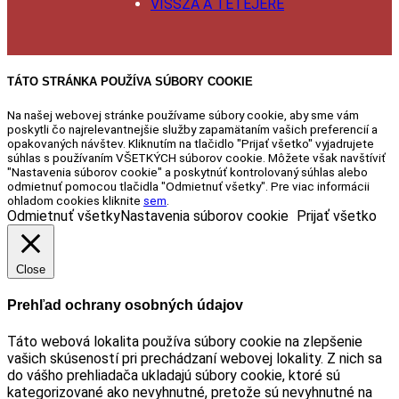
VISSZA A TETEJÉRE
TÁTO STRÁNKA POUŽÍVA SÚBORY COOKIE
Na našej webovej stránke používame súbory cookie, aby sme vám
poskytli čo najrelevantnejšie služby zapamätaním vašich preferencií a
opakovaných návštev. Kliknutím na tlačidlo "Prijať všetko" vyjadrujete
súhlas s používaním VŠETKÝCH súborov cookie. Môžete však navštíviť
"Nastavenia súborov cookie" a poskytnúť kontrolovaný súhlas alebo
odmietnuť pomocou tlačidla "Odmietnuť všetky". Pre viac informácii
ohladom cookies kliknite
sem
.
Odmietnuť všetky
Nastavenia súborov cookie
Prijať všetko
Close
Prehľad ochrany osobných údajov
Táto webová lokalita používa súbory cookie na zlepšenie
vašich skúseností pri prechádzaní webovej lokality. Z nich sa
do vášho prehliadača ukladajú súbory cookie, ktoré sú
kategorizované ako nevyhnutné, pretože sú nevyhnutné na