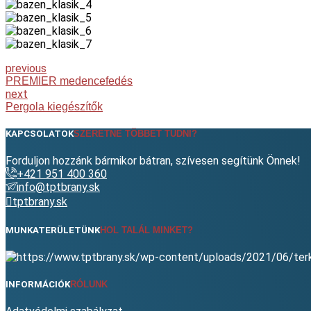
previous
PREMIER medencefedés
next
Pergola kiegészítők
KAPCSOLATOK
SZERETNE TÖBBET TUDNI?
Forduljon hozzánk bármikor bátran, szívesen segítünk Önnek!
+421 951 400 360
info@tptbrany.sk
tptbrany.sk
MUNKATERÜLETÜNK
HOL TALÁL MINKET?
INFORMÁCIÓK
RÓLUNK