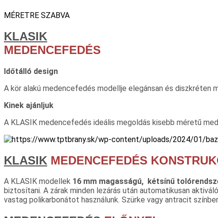
MÉRETRE SZABVA
KLASIK
MEDENCEFEDÉS
Időtálló design
A kör alakú medencefedés modellje elegánsan és diszkréten mu
Kinek ajánljuk
A KLASIK medencefedés ideális megoldás kisebb méretű meden
KLASIK
MEDENCEFEDÉS KONSTRUK
A KLASIK modellek
16 mm magasságú, kétsínű tolórendsze
biztosítani. A zárak minden lezárás után automatikusan aktiv
vastag polikarbonátot használunk. Szürke vagy antracit színbe