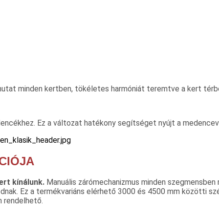
tat minden kertben, tökéletes harmóniát teremtve a kert térbe
cékhez. Ez a változat hatékony segítséget nyújt a medenceví
CIÓJA
rt kínálunk.
Manuális zárómechanizmus minden szegmensben rend
álódnak. Ez a termékvariáns elérhető 3000 és 4500 mm közötti s
n rendelhető.