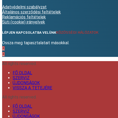
Adatvédelmi szabályzat
Általános szerződési feltételek
Reklamációs feltételek
Süti (cookie) irányelvek
LÉPJEN KAPCSOLATBA VELÜNK
KÖZÖSSÉGI HÁLÓZATOK
Ossza meg tapasztalatait másokkal.
All rights reserved.
FŐ OLDAL
SZERVIZ
ÚJDONSÁGOK
VISSZA A TETEJÉRE
All rights reserved.
FŐ OLDAL
SZERVIZ
ÚJDONSÁGOK