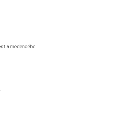
ést a medencébe.
.