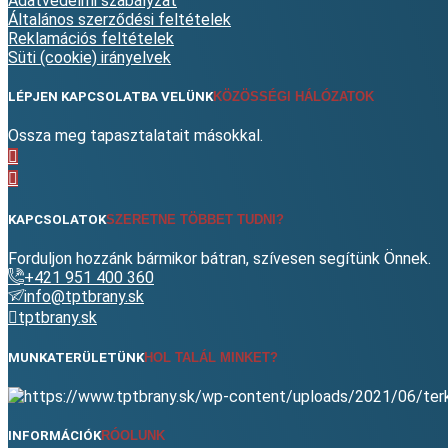
Adatvédelmi szabályzat
Általános szerződési feltételek
Reklamációs feltételek
Süti (cookie) irányelvek
LÉPJEN KAPCSOLATBA VELÜNK
KÖZÖSSÉGI HÁLÓZATOK
Ossza meg tapasztalatait másokkal.
KAPCSOLATOK
SZERETNE TÖBBET TUDNI?
Forduljon hozzánk bármikor bátran, szívesen segítünk Önnek.
+421 951 400 360
info@tptbrany.sk
tptbrany.sk
MUNKATERÜLETÜNK
HOL TALÁL MINKET?
INFORMÁCIÓK
RÓOLUNK