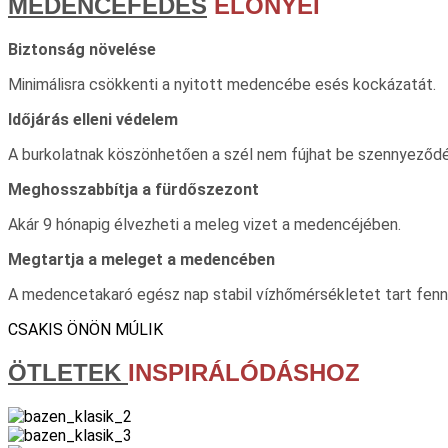
MEDENCEFEDÉS
ELŐNYEI
Biztonság növelése
Minimálisra csökkenti a nyitott medencébe esés kockázatát.
Időjárás elleni védelem
A burkolatnak köszönhetően a szél nem fújhat be szennyeződ
Meghosszabbítja a fürdőszezont
Akár 9 hónapig élvezheti a meleg vizet a medencéjében.
Megtartja a meleget a medencében
A medencetakaró egész nap stabil vízhőmérsékletet tart fenn
CSAKIS ÖNÖN MÚLIK
ÖTLETEK
INSPIRÁLÓDÁSHOZ