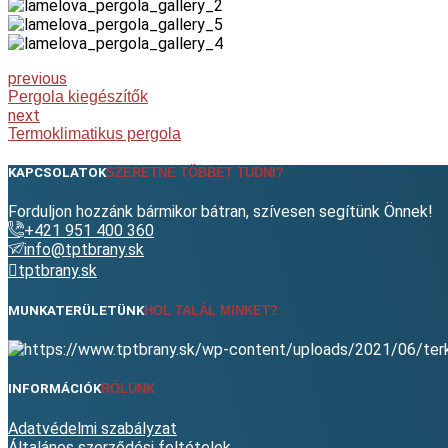
previous
Pergola kiegészítők
next
Termoklimatikus pergola
KAPCSOLATOK
SZERETNE TÖBBET TUDNI?
Forduljon hozzánk bármikor bátran, szívesen segítünk Önnek!
+421 951 400 360
info@tptbrany.sk
tptbrany.sk
MUNKATERÜLETÜNK
HOL TALÁL MINKET?
INFORMÁCIÓK
RÓLUNK
Adatvédelmi szabályzat
Általános szerződési feltételek