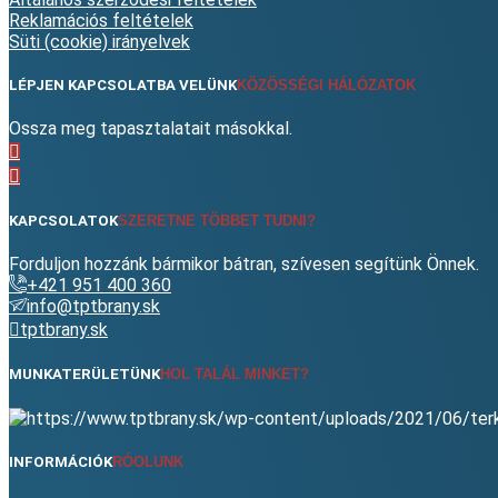
Reklamációs feltételek
Süti (cookie) irányelvek
LÉPJEN KAPCSOLATBA VELÜNK
KÖZÖSSÉGI HÁLÓZATOK
Ossza meg tapasztalatait másokkal.
KAPCSOLATOK
SZERETNE TÖBBET TUDNI?
Forduljon hozzánk bármikor bátran, szívesen segítünk Önnek.
+421 951 400 360
info@tptbrany.sk
tptbrany.sk
MUNKATERÜLETÜNK
HOL TALÁL MINKET?
INFORMÁCIÓK
RÓOLUNK