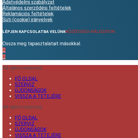
Adatvédelmi szabályzat
Általános szerződési feltételek
Reklamációs feltételek
Süti (cookie) irányelvek
LÉPJEN KAPCSOLATBA VELÜNK
KÖZÖSSÉGI HÁLÓZATOK
Ossza meg tapasztalatait másokkal.
All rights reserved.
FŐ OLDAL
SZERVIZ
ÚJDONSÁGOK
VISSZA A TETEJÉRE
All rights reserved.
FŐ OLDAL
SZERVIZ
ÚJDONSÁGOK
VISSZA A TETEJÉRE