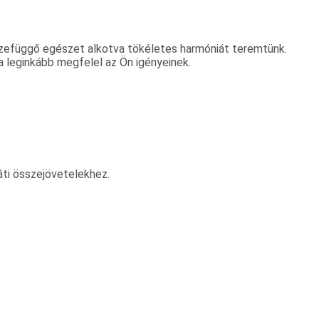
szefüggő egészet alkotva tökéletes harmóniát teremtünk.
 a leginkább megfelel az Ön igényeinek.
ráti összejövetelekhez.