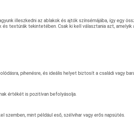
unk illeszkedni az ablakok és ajtók színsémájába, így egy ös
 és textúrák tekintetében. Csak ki kell választania azt, amelyik
olódásra, pihenésre, és ideális helyet biztosít a családi vagy ba
ak értékét is pozitívan befolyásolja.
el szemben, mint például eső, szélvihar vagy erős napsütés.